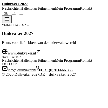
Duikvaker 2027
Nachrichten
Hallenplan
Teilnehmen
Mein Programm
Kontakt
NL
EN
DE
VERANSTALTUNG
Duikvaker 2027
Beurs voor liefhebbers van de onderwaterwereld
www.duikvaker.nl
NAVIGATION
Nachrichten
Hallenplan
Teilnehmen
Mein Programm
Kontakt
KONTAKT
info@duikvaker.nl
+31 (0)30 6666 358
©
2026
Duikvaker 2027
DE
·
duikvaker-2027