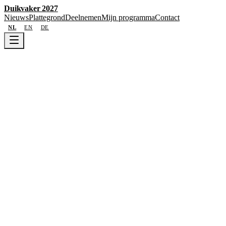
Duikvaker 2027
Nieuws
Plattegrond
Deelnemen
Mijn programma
Contact
NL
EN
DE