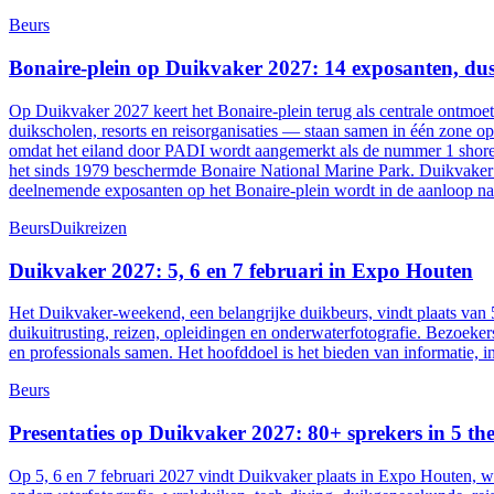
Beurs
Bonaire-plein op Duikvaker 2027: 14 exposanten, dus
Op Duikvaker 2027 keert het Bonaire-plein terug als centrale ontmoe
duikscholen, resorts en reisorganisaties — staan samen in één zone op
omdat het eiland door PADI wordt aangemerkt als de nummer 1 shore-
het sinds 1979 beschermde Bonaire National Marine Park. Duikvaker 2
deelnemende exposanten op het Bonaire-plein wordt in de aanloop na
Beurs
Duikreizen
Duikvaker 2027: 5, 6 en 7 februari in Expo Houten
Het Duikvaker-weekend, een belangrijke duikbeurs, vindt plaats van 5
duikuitrusting, reizen, opleidingen en onderwaterfotografie. Bezoeker
en professionals samen. Het hoofddoel is het bieden van informatie,
Beurs
Presentaties op Duikvaker 2027: 80+ sprekers in 5 the
Op 5, 6 en 7 februari 2027 vindt Duikvaker plaats in Expo Houten, wa