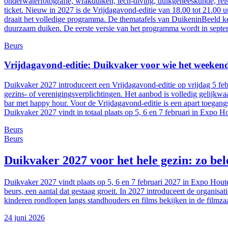
onderwaterfotografie, wrakduiken, tech-diving, duikgeneeskunde, reis
ticket. Nieuw in 2027 is de Vrijdagavond-editie van 18.00 tot 21.00 
draait het volledige programma. De thematafels van DuikeninBeeld ke
duurzaam duiken. De eerste versie van het programma wordt in septe
Beurs
Vrijdagavond-editie: Duikvaker voor wie het weekend 
Duikvaker 2027 introduceert een Vrijdagavond-editie op vrijdag 5 fe
gezins- of verenigingsverplichtingen. Het aanbod is volledig gelijkw
bar met happy hour. Voor de Vrijdagavond-editie is een apart toegangs
Duikvaker 2027 vindt in totaal plaats op 5, 6 en 7 februari in Expo H
Beurs
Beurs
Duikvaker 2027 voor het hele gezin: zo bel
Duikvaker 2027 vindt plaats op 5, 6 en 7 februari 2027 in Expo Houte
beurs, een aantal dat gestaag groeit. In 2027 introduceert de organis
kinderen rondlopen langs standhouders en films bekijken in de filmzaa
24 juni 2026