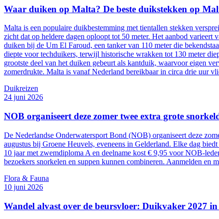
Waar duiken op Malta? De beste duikstekken op Ma
Malta is een populaire duikbestemming met tientallen stekken verspre
zicht dat op heldere dagen oploopt tot 50 meter. Het aanbod varieert
duiken bij de Um El Faroud, een tanker van 110 meter die bekendstaa
diepte voor techduikers, terwijl historische wrakken tot 130 meter
grootste deel van het duiken gebeurt als kantduik, waarvoor eigen ver
zomerdrukte. Malta is vanaf Nederland bereikbaar in circa drie uur vl
Duikreizen
24 juni 2026
NOB organiseert deze zomer twee extra grote snorkel
De Nederlandse Onderwatersport Bond (NOB) organiseert deze zomer 
augustus bij Groene Heuvels, eveneens in Gelderland. Elke dag biedt 
10 jaar met zwemdiploma A en deelname kost € 9,95 voor NOB-leden e
bezoekers snorkelen en suppen kunnen combineren. Aanmelden en mee
Flora & Fauna
10 juni 2026
Wandel alvast over de beursvloer: Duikvaker 2027 i