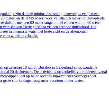
ankelijk zijn dankzij minimale stroming, nauwelijks getij en een
ot 20 meter) en de HMS Maori voor Valletta (16 meter) tot gevorderde
e duikers met een 80 meter lange tunnel en een wall tot 60 meter
t vereisen van Heritage Malta via een erkende duikschool. Het
anwege het warmste water, het beste zicht en de afgenomen
e euro wordt er gebruikt.
op zaterdag 18 juli bij Bussloo in Gelderland en op zondag 9
maal 20 deelnemers. De activiteit is toegankelijk voor iedereen vanaf
enSuppen, dat op beide locaties sup-excursies verzorgt zodat
ra-grote-snorkeldagen-nog-meer-avontuur-onder-water.