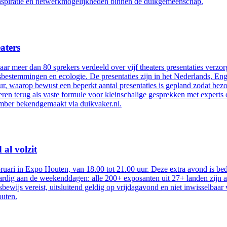
 inspiratie en netwerkmogelijkheden binnen de duikgemeenschap.
aters
ar meer dan 80 sprekers verdeeld over vijf theaters presentaties verz
bestemmingen en ecologie. De presentaties zijn in het Nederlands, Enge
uur, waarop bewust een beperkt aantal presentaties is gepland zodat b
ren terug als vaste formule voor kleinschalige gesprekken met experts
mber bekendgemaakt via duikvaker.nl.
al volzit
bruari in Expo Houten, van 18.00 tot 21.00 uur. Deze extra avond is 
aardig aan de weekenddagen: alle 200+ exposanten uit 27+ landen zijn 
bewijs vereist, uitsluitend geldig op vrijdagavond en niet inwisselbaar
outen.