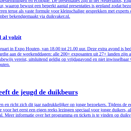
bestemmingen en ecologie. De presentaties zijn in het Nederlands, Enge
uur, waarop bewust een beperkt aantal presentaties is gepland zodat b
ren terug als vaste formule voor kleinschalige gesprekken met experts
mber bekendgemaakt via duikvaker.nl.
al volzit
bruari in Expo Houten, van 18.00 tot 21.00 uur. Deze extra avond is 
aardig aan de weekenddagen: alle 200+ exposanten uit 27+ landen zijn 
bewijs vereist, uitsluitend geldig op vrijdagavond en niet inwisselbaar
outen.
eeft de jeugd de duikbeurs
n en richt zich dit jaar nadrukkelijker op jonge bezoekers. Tijdens de
atie voor het eerst een eigen reeks lezingen speciaal voor jonge duiker
l. Meer informatie over het programma en tickets is te vinden op duikv