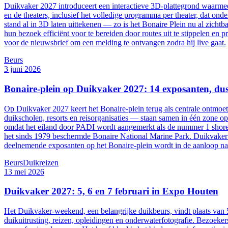
Duikvaker 2027 introduceert een interactieve 3D-plattegrond waarmee 
en de theaters, inclusief het volledige programma per theater, dat 
stand al in 3D laten uittekenen — zo is het Bonaire Plein nu al zicht
hun bezoek efficiënt voor te bereiden door routes uit te stippelen en 
voor de nieuwsbrief om een melding te ontvangen zodra hij live gaat.
Beurs
3 juni 2026
Bonaire-plein op Duikvaker 2027: 14 exposanten, dus
Op Duikvaker 2027 keert het Bonaire-plein terug als centrale ontmoe
duikscholen, resorts en reisorganisaties — staan samen in één zone op
omdat het eiland door PADI wordt aangemerkt als de nummer 1 shore-
het sinds 1979 beschermde Bonaire National Marine Park. Duikvaker 2
deelnemende exposanten op het Bonaire-plein wordt in de aanloop na
Beurs
Duikreizen
13 mei 2026
Duikvaker 2027: 5, 6 en 7 februari in Expo Houten
Het Duikvaker-weekend, een belangrijke duikbeurs, vindt plaats van 5
duikuitrusting, reizen, opleidingen en onderwaterfotografie. Bezoeker