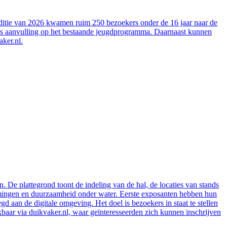
 editie van 2026 kwamen ruim 250 bezoekers onder de 16 jaar naar de
s, als aanvulling op het bestaande jeugdprogramma. Daarnaast kunnen
aker.nl.
 De plattegrond toont de indeling van de hal, de locaties van stands
temmingen en duurzaamheid onder water. Eerste exposanten hebben hun
d aan de digitale omgeving. Het doel is bezoekers in staat te stellen
ikbaar via duikvaker.nl, waar geïnteresseerden zich kunnen inschrijven