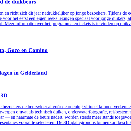
gd de duikbeurs
n en richt zich dit jaar nadrukkelijker op jonge bezoekers. Tijdens de
atie voor het eerst een eigen reeks lezingen speciaal voor jonge duiker
l. Meer informatie over het programma en tickets is te vinden op duikv
lta, Gozo en Comino
dagen in Gelderland
n 3D
bezoekers de beursvloer al vóór de opening virtueel kunnen verkennen.
onderwerpen omvat als technisch duiken, onderwaterfotografie, reisbes
baar — en naarmate de beurs nadert, worden steeds meer stands toegevoeg
presentaties vooraf te selecteren. De 3D-plattegrond is binnenkort besch