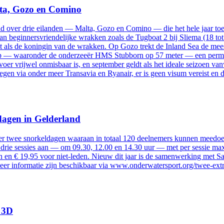
lta, Gozo en Comino
id over drie eilanden — Malta, Gozo en Comino — die het hele jaar toeg
 van beginnersvriendelijke wrakken zoals de Tugboat 2 bij Sliema (18 t
t als de koningin van de wrakken. Op Gozo trekt de Inland Sea de meest
 diep — waaronder de onderzeeër HMS Stubborn op 57 meter — een permi
voer vrijwel onmisbaar is, en september geldt als het ideale seizoen v
iegen via onder meer Transavia en Ryanair, er is geen visum vereist en d
dagen in Gelderland
twee snorkeldagen waaraan in totaal 120 deelnemers kunnen meedoen: 
drie sessies aan — om 09.30, 12.00 en 14.30 uur — met per sessie maxi
n € 19,95 voor niet-leden. Nieuw dit jaar is de samenwerking met Sam
r informatie zijn beschikbaar via www.onderwatersport.org/twee-ext
n 3D