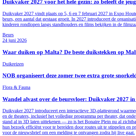
Duikvaker 2027 voor het hele gezin: zo beleeft de jeu
Duikvaker 2027 vindt plaats op 5, 6 en 7 februari 2027 in Expo Houte
beurs, een aantal dat gestaag groeit. In 2027 introduceert de organis
kinderen rondlopen langs standhouders en films bekijken in de filmzaa
Beurs
24 juni 2026
Waar duiken op Malta? De beste duikstekken op Ma
Duikreizen
NOB organiseert deze zomer twee extra grote snorkel
Flora & Fauna
Wandel alvast over de beursvloer: Duikvaker 2027 i
Duikvaker 2027 introduceert een interactieve 3D-plattegrond waarmee 
en de theaters, inclusief het volledige programma per theater, dat 
stand al in 3D laten uittekenen — zo is het Bonaire Plein nu al zicht
hun bezoek efficiënt voor te bereiden door routes uit te stippelen en 
voor de nieuwsbrief om een melding te ontvangen zodra hij live gaat.