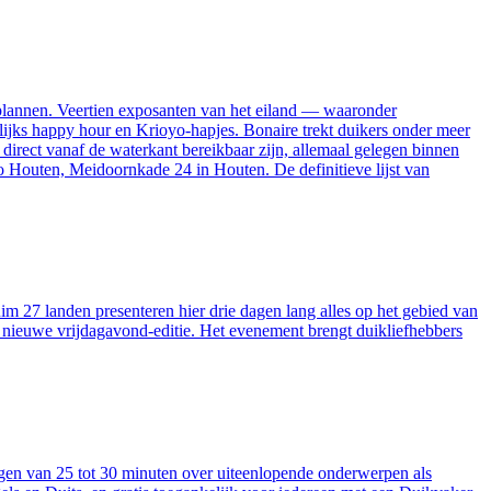
 plannen. Veertien exposanten van het eiland — waaronder
elijks happy hour en Krioyo-hapjes. Bonaire trekt duikers onder meer
rect vanaf de waterkant bereikbaar zijn, allemaal gelegen binnen
o Houten, Meidoornkade 24 in Houten. De definitieve lijst van
m 27 landen presenteren hier drie dagen lang alles op het gebied van
en nieuwe vrijdagavond-editie. Het evenement brengt duikliefhebbers
orgen van 25 tot 30 minuten over uiteenlopende onderwerpen als