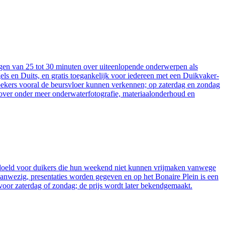
orgen van 25 tot 30 minuten over uiteenlopende onderwerpen als
ls en Duits, en gratis toegankelijk voor iedereen met een Duikvaker-
ezoekers vooral de beursvloer kunnen verkennen; op zaterdag en zondag
 over onder meer onderwaterfotografie, materiaalonderhoud en
bedoeld voor duikers die hun weekend niet kunnen vrijmaken vanwege
aanwezig, presentaties worden gegeven en op het Bonaire Plein is een
 voor zaterdag of zondag; de prijs wordt later bekendgemaakt.