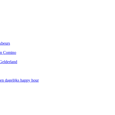
ikbeurs
 en Comino
 Gelderland
 en dagelijks happy hour