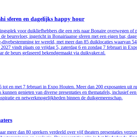
hi sferen en dagelijks happy hour
tingsplek voor duikliefhebbers die een reis naar Bonaire overwegen of
 de beursvloer, ingericht in Bonairiaanse sferen met een eigen bar, dag
divebestemming ter wereld, met meer dan 85 duiklocaties waarvan 54 di
027 vindt plaats op vrijdag 5, zaterdag 6 en zondag 7 februari in Exp
ar de beurs gefaseerd bekendgemaakt via duikvaker.nl.
 tot en met 7 februari in Expo Houten. Meer dan 200 exposanten uit rui
s kunnen genieten van diverse presentaties en thematafels, inclusief e
 inspiratie en netwerkmogelijkheden binnen de duikgemeenschap.
aters
ar meer dan 80 sprekers verdeeld over vijf theaters presentaties verz