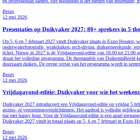
en professionals samen. Het hoofddoel is het bieden van informatie,
Beurs
12 mei 2026
Presentaties op Duikvaker 2027: 80+ sprekers in 5 the
Op 5, 6 en 7 februari 2027 vindt Duikvaker plaats in Expo Houten, wa
onderwaterfotografie, wrakduiken, tech-diving, duikgeneeskunde, reis
ticket. Nieuw in 2027 is de Vrijdagavond-editie van 18.00 tot 21.00 
draait het volledige programma. De thematafels van DuikeninBeeld ke
duurzaam duiken. De eerste versie van het programma wordt in septe
Beurs
12 mei 2026
Vrijdagavond-editie: Duikvaker voor wie het weekend 
Duikvaker 2027 introduceert een Vrijdagavond-editie op vrijdag 5 fe
gezins- of verenigingsverplichtingen. Het aanbod is volledig gelijkw
bar met happy hour. Voor de Vrijdagavond-editie is een apart toegangs
Duikvaker 2027 vindt in totaal plaats op 5, 6 en 7 februari in Expo H
Beurs
12 mei 2026