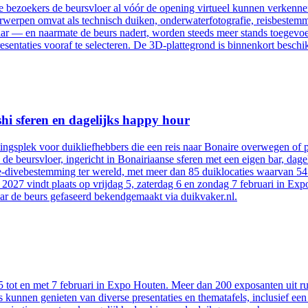
bezoekers de beursvloer al vóór de opening virtueel kunnen verkennen.
onderwerpen omvat als technisch duiken, onderwaterfotografie, reisbes
baar — en naarmate de beurs nadert, worden steeds meer stands toegevoeg
presentaties vooraf te selecteren. De 3D-plattegrond is binnenkort besch
hi sferen en dagelijks happy hour
tingsplek voor duikliefhebbers die een reis naar Bonaire overwegen of
 de beursvloer, ingericht in Bonairiaanse sferen met een eigen bar, dag
divebestemming ter wereld, met meer dan 85 duiklocaties waarvan 54 di
027 vindt plaats op vrijdag 5, zaterdag 6 en zondag 7 februari in Exp
ar de beurs gefaseerd bekendgemaakt via duikvaker.nl.
 tot en met 7 februari in Expo Houten. Meer dan 200 exposanten uit rui
s kunnen genieten van diverse presentaties en thematafels, inclusief e