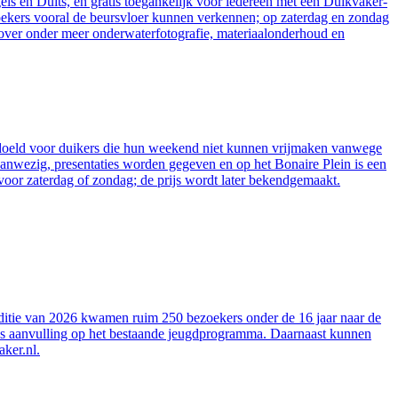
ls en Duits, en gratis toegankelijk voor iedereen met een Duikvaker-
ezoekers vooral de beursvloer kunnen verkennen; op zaterdag en zondag
 over onder meer onderwaterfotografie, materiaalonderhoud en
bedoeld voor duikers die hun weekend niet kunnen vrijmaken vanwege
aanwezig, presentaties worden gegeven en op het Bonaire Plein is een
 voor zaterdag of zondag; de prijs wordt later bekendgemaakt.
 editie van 2026 kwamen ruim 250 bezoekers onder de 16 jaar naar de
s, als aanvulling op het bestaande jeugdprogramma. Daarnaast kunnen
aker.nl.