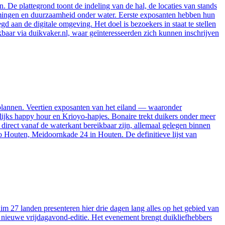
 De plattegrond toont de indeling van de hal, de locaties van stands
temmingen en duurzaamheid onder water. Eerste exposanten hebben hun
d aan de digitale omgeving. Het doel is bezoekers in staat te stellen
ikbaar via duikvaker.nl, waar geïnteresseerden zich kunnen inschrijven
 plannen. Veertien exposanten van het eiland — waaronder
elijks happy hour en Krioyo-hapjes. Bonaire trekt duikers onder meer
rect vanaf de waterkant bereikbaar zijn, allemaal gelegen binnen
o Houten, Meidoornkade 24 in Houten. De definitieve lijst van
m 27 landen presenteren hier drie dagen lang alles op het gebied van
en nieuwe vrijdagavond-editie. Het evenement brengt duikliefhebbers