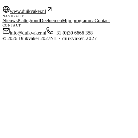
www.duikvaker.nl
NAVIGATIE
Nieuws
Plattegrond
Deelnemen
Mijn programma
Contact
CONTACT
info@duikvaker.nl
+31 (0)30 6666 358
©
2026
Duikvaker 2027
NL
·
duikvaker-2027