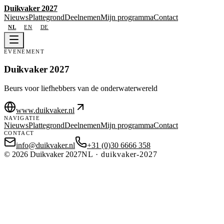
Duikvaker 2027
Nieuws
Plattegrond
Deelnemen
Mijn programma
Contact
NL
EN
DE
EVENEMENT
Duikvaker 2027
Beurs voor liefhebbers van de onderwaterwereld
www.duikvaker.nl
NAVIGATIE
Nieuws
Plattegrond
Deelnemen
Mijn programma
Contact
CONTACT
info@duikvaker.nl
+31 (0)30 6666 358
©
2026
Duikvaker 2027
NL
·
duikvaker-2027