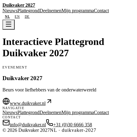
Duikvaker 2027
Nieuws
Plattegrond
Deelnemen
Mijn programma
Contact
NL
EN
DE
Interactieve Plattegrond
Duikvaker 2027
EVENEMENT
Duikvaker 2027
Beurs voor liefhebbers van de onderwaterwereld
www.duikvaker.nl
NAVIGATIE
Nieuws
Plattegrond
Deelnemen
Mijn programma
Contact
CONTACT
info@duikvaker.nl
+31 (0)30 6666 358
©
2026
Duikvaker 2027
NL
·
duikvaker-2027