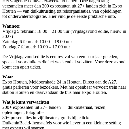
Het volgende Duikvaker-weekend nadert. Drie dagen lang
verzamelen meer dan 200 exposanten uit 27+ landen zich in Expo
Houten — van duikuitrusting tot reisorganisaties, van opleidingen
tot onderwaterfotografie. Hier vind je de eerste praktische info.
Wanneer
Vrijdag 5 februari: 18.00 – 21.00 uur (Vrijdagavond-editie, nieuw in
2027)
Zaterdag 6 februari: 10.00 – 18.00 uur
Zondag 7 februari: 10.00 – 17.00 uur
De Vrijdagavond-editie is een revival van een paar jaar geleden,
speciaal voor duikers die het weekend al volzitten. Voor deze avond
komt een apart ticket.
Waar
Expo Houten, Meidoornkade 24 in Houten. Direct aan de A27,
gratis parkeren voor bezoekers. Met het openbaar vervoer: trein naar
station Houten en daarvandaan de bus naar Expo Houten.
Wat je kunt verwachten
200+ exposanten uit 27+ landen — duikmateriaal, reizen,
opleidingen, fotografie
80+ presentaties in vijf theaters, gratis bij je ticket
DuikeninBeeld-thematafels voor wie liever in een kleinere setting
met experts wil sparren