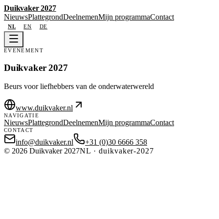
Duikvaker 2027
Nieuws
Plattegrond
Deelnemen
Mijn programma
Contact
NL
EN
DE
EVENEMENT
Duikvaker 2027
Beurs voor liefhebbers van de onderwaterwereld
www.duikvaker.nl
NAVIGATIE
Nieuws
Plattegrond
Deelnemen
Mijn programma
Contact
CONTACT
info@duikvaker.nl
+31 (0)30 6666 358
©
2026
Duikvaker 2027
NL
·
duikvaker-2027